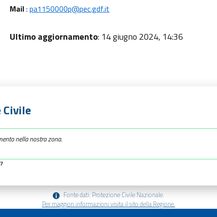
Mail
:
pa1150000p@pec.gdf.it
Ultimo aggiornamento
: 14 giugno 2024, 14:36
 Civile
mento nella nostra zona.
57
Fonte dati: Protezione Civile Nazionale.
Per maggiori informazioni visita il sito della Regione.