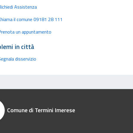
Richiedi Assistenza
Chiama il comune 09181 28 111
Prenota un appuntamento
lemi in città
Segnala disservizio
Comune di Termini Imerese