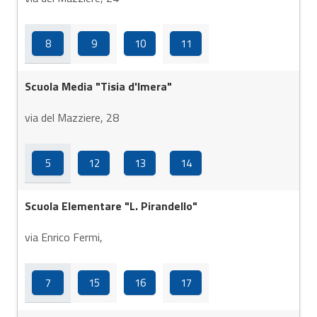
8
9
10
11
Scuola Media "Tisia d'Imera"
via del Mazziere, 28
5
12
13
14
Scuola Elementare "L. Pirandello"
via Enrico Fermi,
7
15
16
17