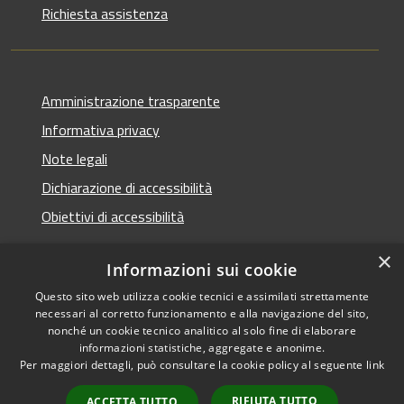
Richiesta assistenza
Amministrazione trasparente
Informativa privacy
Note legali
Dichiarazione di accessibilità
Obiettivi di accessibilità
×
Informazioni sui cookie
Questo sito web utilizza cookie tecnici e assimilati strettamente
RSS
Copyright © 2026 • Comune di
necessari al corretto funzionamento e alla navigazione del sito,
Accessibilità
Termini Imerese • Powered
nonché un cookie tecnico analitico al solo fine di elaborare
informazioni statistiche, aggregate e anonime.
Privacy
Municipium
Accesso
by
•
Per maggiori dettagli, può consultare la cookie policy al seguente
link
Cookie
redazione
Mappa del sito
RIFIUTA TUTTO
ACCETTA TUTTO