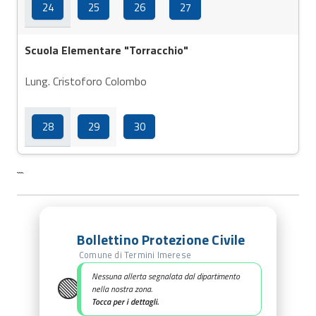
24
25
26
27
Scuola Elementare "Torracchio"
Lung. Cristoforo Colombo
28
29
30
```
Bollettino Protezione Civile
Comune di Termini Imerese
🟢
Nessuna allerta segnalata dal dipartimento
nella nostra zona.
Tocca per i dettagli.