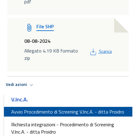
pdf
File SHP
08-08-2024
PDF
Allegato 4.19 KB formato
Scarica
zip
Vedi azioni
V.Inc.A.
Avvio Procedimento di Screening V.Inc.A. - ditta Proidro
Richiesta integrazioni - Procedimento di Screening
V.Inc.A. - ditta Proidro