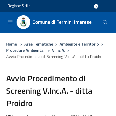
Salta al contenuto principale
Regione Sicilia
Comune di Termini Imerese
Home
>
Aree Tematiche
>
Ambiente e Territorio
>
Procedure Ambientali
>
V.Inc.A.
>
Avvio Procedimento di Screening V.Inc.A. - ditta Proidro
Avvio Procedimento di
Screening V.Inc.A. - ditta
Proidro