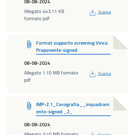
08-08-2024
PDF
Allegato 443.11 KB
Scarica
formato pdf
Format supporto screening Vinca
Proponente-signed
08-08-2024
PDF
Allegato 1.10 MB formato
Scarica
pdf
IMP-2.1_Corografia__inquadram
ento-signed _2_
08-08-2024
PDF
Allegato 3.40 MB formato
Scarica