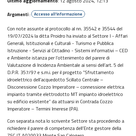
Ultimo aggiornamento
: 12 agosto 2024, 12:13
Accesso all'informazione
Argomenti
:
Con note assunte al protocollo al nn. 35542 e 35544 del
19/07/2024 la ditta Proidro ha inviato al Settore I - Affari
Generali, Istituzionali e Culturali - Turismo e Pubblica
Istruzione - Servizi al Cittadino - Sistemi informativi – CED
e Ambiente istanza per l’ottenimento del parere di
Valutazione di Incidenza Ambientale ai sensi dell’art. 5 del
D.P.R. 357/97 e s.m.i. per il progetto “Sfruttamento
idroelettrico dell’acquedotto Scillato Centrale –
Disconessione Cozzo Imperatore – connessione elettrica
impianto tramite elettrodotto MT impianto idroelettrico
su edificio esistente” da attuarsi in Contrada Cozzo
Imperatore – Termini Imerese (PA).
Con separata nota lo scrivente Settore sta procedendo a
richiedere il parere di competenza dell’Ente gestore della
ZSC IT A020033 Monte San Calogero.