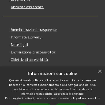
Richiesta assistenza
Amministrazione trasparente
Informativa privacy
Note legali
Dichiarazione di accessibilità
Obiettivi di accessibilità
×
Informazioni sui cookie
Questo sito web utilizza cookie tecnici e assimilati strettamente
RSS
Copyright © 2026 • Comune di
necessari al corretto funzionamento e alla navigazione del sito,
Accessibilità
Termini Imerese • Powered
nonché un cookie tecnico analitico al solo fine di elaborare
Privacy
Municipium
Accesso
informazioni statistiche, aggregate e anonime.
by
•
Per maggiori dettagli, può consultare la cookie policy al seguente
link
Cookie
redazione