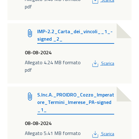
pdf
IMP-2.2_Carta_dei_vincoli__1_-
signed _2_
08-08-2024
PDF
Allegato 4.24 MB formato
Scarica
pdf
S.Inc.A._PROIDRO_Cozzo_Imperat
ore_Termini_Imerese_PA-signed
_1_
08-08-2024
PDF
Allegato 5.41 MB formato
Scarica