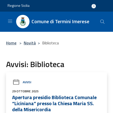
Salta al contenuto principale
Regione Sicilia
Comune di Termini Imerese
Home
>
Novità
>
Biblioteca
Avvisi: Biblioteca
AVVISI
29 OTTOBRE 2025
Apertura presidio Biblioteca Comunale
“Liciniana” presso la Chiesa Maria SS.
della Misericordia