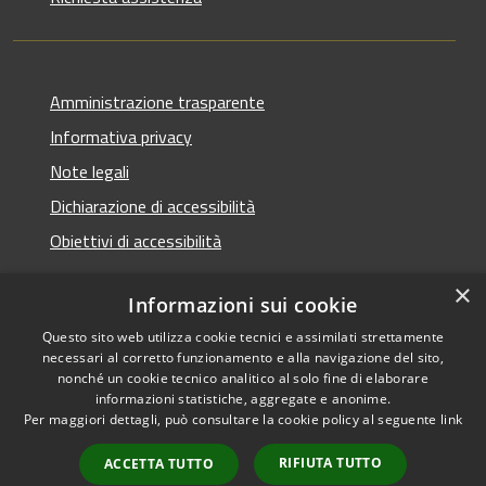
Amministrazione trasparente
Informativa privacy
Note legali
Dichiarazione di accessibilità
Obiettivi di accessibilità
×
Informazioni sui cookie
Questo sito web utilizza cookie tecnici e assimilati strettamente
RSS
Copyright © 2026 • Comune di
necessari al corretto funzionamento e alla navigazione del sito,
Accessibilità
Termini Imerese • Powered
nonché un cookie tecnico analitico al solo fine di elaborare
Privacy
Municipium
Accesso
informazioni statistiche, aggregate e anonime.
by
•
Per maggiori dettagli, può consultare la cookie policy al seguente
link
Cookie
redazione
Mappa del sito
RIFIUTA TUTTO
ACCETTA TUTTO
Webmail - Posta