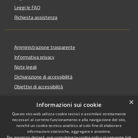
Leggi le FAQ
Richiesta assistenza
Amministrazione trasparente
Informativa privacy
Note legali
Dichiarazione di accessibilità
Obiettivi di accessibilità
×
Informazioni sui cookie
Questo sito web utilizza cookie tecnici e assimilati strettamente
RSS
Copyright © 2026 • Comune di
necessari al corretto funzionamento e alla navigazione del sito,
Accessibilità
Termini Imerese • Powered
nonché un cookie tecnico analitico al solo fine di elaborare
Privacy
Municipium
Accesso
informazioni statistiche, aggregate e anonime.
by
•
Per maggiori dettagli, può consultare la cookie policy al seguente
link