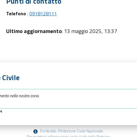
Punti di contatto
Telefono
:
0918128111
Ultimo aggiornamento
: 13 maggio 2025, 13:37
 Civile
mento nella nostra zona.
34
Fonte dati: Protezione Civile Nazionale.
Per maggiori informazioni visita il sito della Regione.