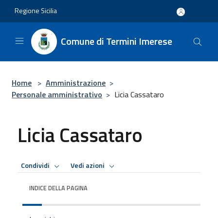
Salta al contenuto principale
Regione Sicilia
Comune di Termini Imerese
Home
>
Amministrazione
>
Personale amministrativo
>
Licia Cassataro
Licia Cassataro
Condividi
Vedi azioni
INDICE DELLA PAGINA