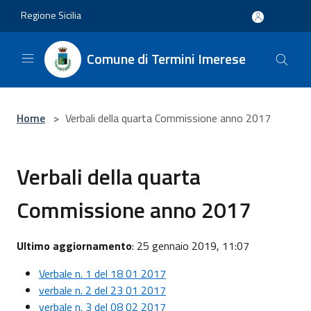
Salta al contenuto principale
Regione Sicilia
Comune di Termini Imerese
Home
>
Verbali della quarta Commissione anno 2017
Verbali della quarta
Commissione anno 2017
Ultimo aggiornamento
: 25 gennaio 2019, 11:07
Verbale n. 1 del 18 01 2017
verbale n. 2 del 23 01 2017
verbale n. 3 del 08 02 2017