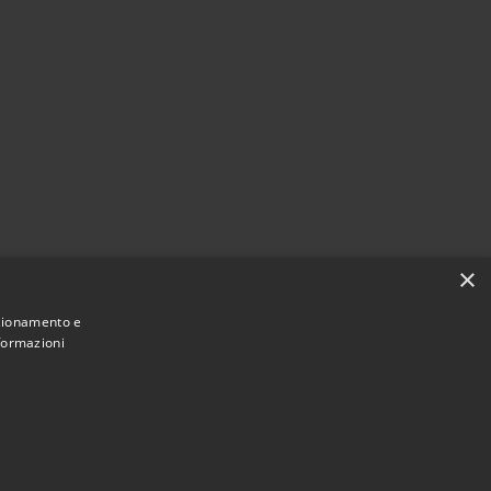
×
nzionamento e
nformazioni
Municipium
Accesso
e di Termini Imerese • Powered by
•
redazione