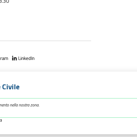
13.30
gram
LinkedIn
 Civile
mento nella nostra zona.
23