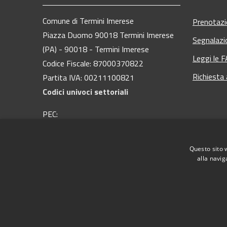
Comune di Termini Imerese
Prenotaz
Piazza Duomo 90018 Termini Imerese
Segnalazi
(PA) - 90018 - Termini Imerese
Leggi le 
Codice Fiscale: 87000370822
Richiesta
Partita IVA: 00211100821
Codici univoci settoriali
PEC:
protocollo@pec.comuneterminiimerese.pa.it
Centralino Unico: 09181 28 111
Questo sito 
alla navig
RSS
Accessibilità
Privacy
Cookie
Mappa del
Webmail - Posta elettronica comunale