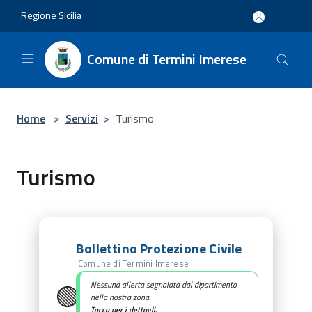
Salta al contenuto principale
Regione Sicilia
Comune di Termini Imerese
Home
>
Servizi
>
Turismo
Turismo
Bollettino Protezione Civile
Comune di Termini Imerese
🟢
Nessuna allerta segnalata dal dipartimento
nella nostra zona.
Tocca per i dettagli.