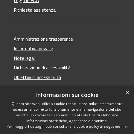
Leggi le FAQ
Richiesta assistenza
Amministrazione trasparente
Informativa privacy
Note legali
Dichiarazione di accessibilità
Obiettivi di accessibilità
×
Informazioni sui cookie
Questo sito web utilizza cookie tecnici e assimilati strettamente
RSS
Copyright © 2026 • Comune di
necessari al corretto funzionamento e alla navigazione del sito,
Accessibilità
Termini Imerese • Powered
nonché un cookie tecnico analitico al solo fine di elaborare
Privacy
Municipium
Accesso
informazioni statistiche, aggregate e anonime.
by
•
Per maggiori dettagli, può consultare la cookie policy al seguente
link
Cookie
redazione