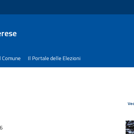
erese
il Comune
Il Portale delle Elezioni
Ved
06