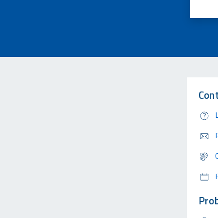
Cont
Prob