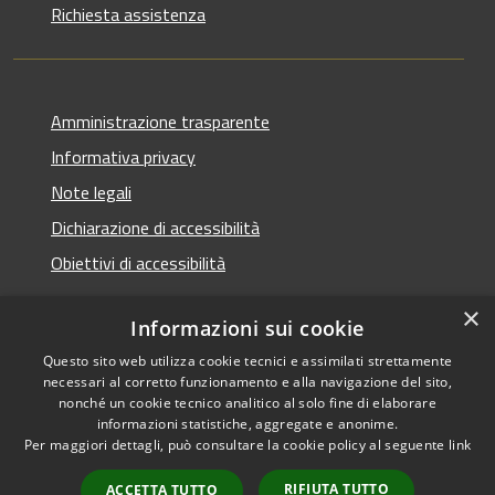
Richiesta assistenza
Amministrazione trasparente
Informativa privacy
Note legali
Dichiarazione di accessibilità
Obiettivi di accessibilità
×
Informazioni sui cookie
Questo sito web utilizza cookie tecnici e assimilati strettamente
RSS
Copyright © 2026 • Comune di
necessari al corretto funzionamento e alla navigazione del sito,
Accessibilità
Termini Imerese • Powered
nonché un cookie tecnico analitico al solo fine di elaborare
Privacy
Municipium
Accesso
informazioni statistiche, aggregate e anonime.
by
•
Per maggiori dettagli, può consultare la cookie policy al seguente
link
Cookie
redazione
Mappa del sito
RIFIUTA TUTTO
ACCETTA TUTTO