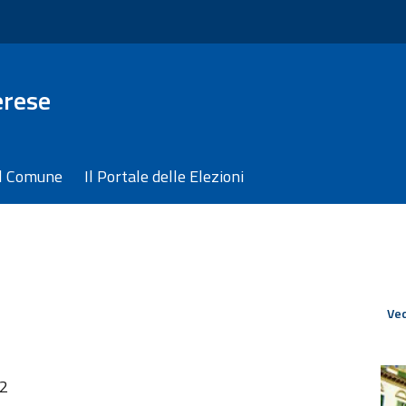
erese
il Comune
Il Portale delle Elezioni
Ved
42