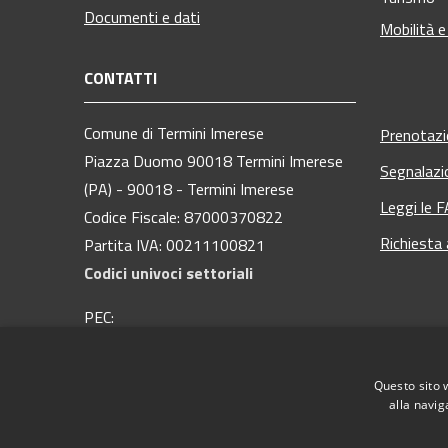
Documenti e dati
Mobilità e
CONTATTI
Comune di Termini Imerese
Prenotaz
Piazza Duomo 90018 Termini Imerese
Segnalazi
(PA) - 90018 - Termini Imerese
Leggi le 
Codice Fiscale: 87000370822
Richiesta
Partita IVA: 00211100821
Codici univoci settoriali
PEC:
protocollo@pec.comuneterminiimerese.pa.it
Centralino Unico: 09181 28 111
Questo sito 
alla navig