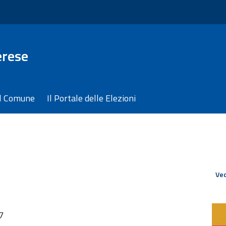
erese
il Comune
Il Portale delle Elezioni
Ved
7