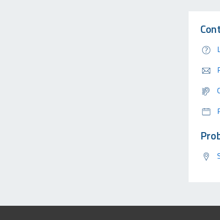
Cont
Prob