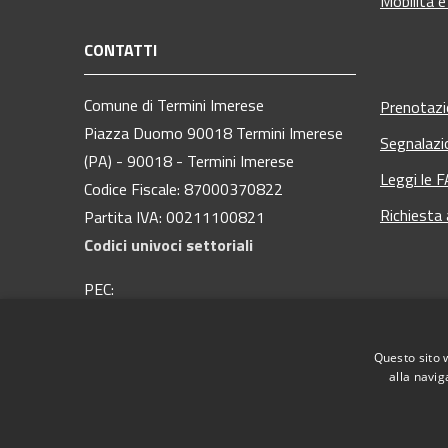
Mobilità e
CONTATTI
Comune di Termini Imerese
Prenotaz
Piazza Duomo 90018 Termini Imerese
Segnalazi
(PA) - 90018 - Termini Imerese
Leggi le 
Codice Fiscale: 87000370822
Richiesta
Partita IVA: 00211100821
Codici univoci settoriali
PEC:
protocollo@pec.comuneterminiimerese.pa.it
Centralino Unico: 09181 28 111
Questo sito 
alla navig