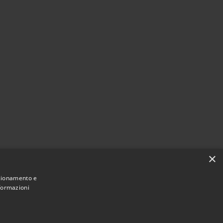
×
nzionamento e
nformazioni