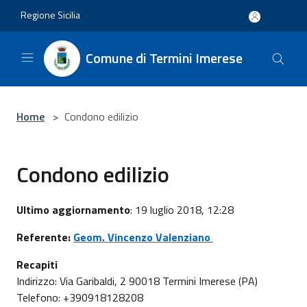
Salta al contenuto principale
Regione Sicilia
Comune di Termini Imerese
Home
>
Condono edilizio
Condono edilizio
Ultimo aggiornamento
: 19 luglio 2018, 12:28
Referente:
Geom. Vincenzo Valenziano
Recapiti
Indirizzo: Via Garibaldi, 2 90018 Termini Imerese (PA)
Telefono: +390918128208