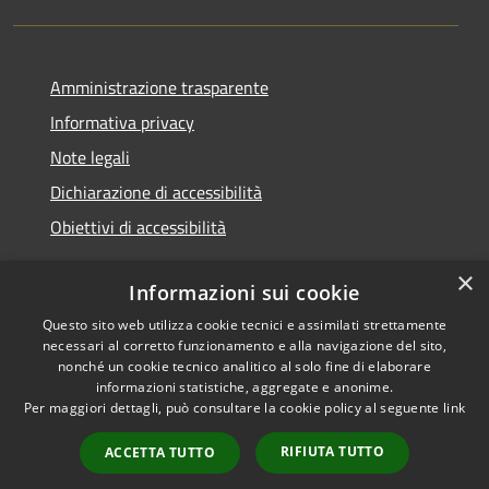
Amministrazione trasparente
Informativa privacy
Note legali
Dichiarazione di accessibilità
Obiettivi di accessibilità
×
Informazioni sui cookie
Questo sito web utilizza cookie tecnici e assimilati strettamente
RSS
Copyright © 2026 • Comune di
necessari al corretto funzionamento e alla navigazione del sito,
Accessibilità
Termini Imerese • Powered by
nonché un cookie tecnico analitico al solo fine di elaborare
Privacy
Municipium
Accesso
informazioni statistiche, aggregate e anonime.
•
Per maggiori dettagli, può consultare la cookie policy al seguente
link
Cookie
redazione
Mappa del sito
RIFIUTA TUTTO
ACCETTA TUTTO
Webmail - Posta