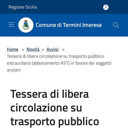
Salta al contenuto principale
Regione Sicilia
Comune di Termini Imerese
Home
>
Novità
>
Avvisi
>
Tessera di libera circolazione su trasporto pubblico
extraurbano (abbonamento AST) in favore dei soggetti
anziani
Tessera di libera
circolazione su
trasporto pubblico