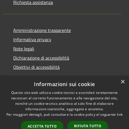
Richiesta assistenza
Amministrazione trasparente
Informativa privacy
Note legali
Dichiarazione di accessibilità
Obiettivi di accessibilità
×
Informazioni sui cookie
Questo sito web utilizza cookie tecnici e assimilati strettamente
RSS
Copyright © 2026 • Comune di
necessari al corretto funzionamento e alla navigazione del sito,
Accessibilità
Termini Imerese • Powered by
nonché un cookie tecnico analitico al solo fine di elaborare
Privacy
Municipium
Accesso
informazioni statistiche, aggregate e anonime.
•
Per maggiori dettagli, può consultare la cookie policy al seguente
link
Cookie
redazione
Mappa del sito
RIFIUTA TUTTO
ACCETTA TUTTO