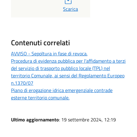
PDF
Scarica
Contenuti correlati
AVVISO - Sepoltura in fase di revoca.
Procedura di evidenza pubblica per l'affidamento a terzi
del servizio di trasporto pubblico locale (TPL) nel
territorio Comunale, ai sensi del Regolamento Europeo
n.1370/07
Piano di erogazione idrica emergenziale contrade
esterne territorio comunale.
Ultimo aggiornamento
: 19 settembre 2024, 12:19