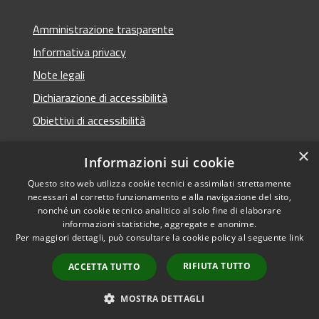
Amministrazione trasparente
Informativa privacy
Note legali
Dichiarazione di accessibilità
Obiettivi di accessibilità
×
Informazioni sui cookie
Questo sito web utilizza cookie tecnici e assimilati strettamente
RSS
Copyright © 2026 • Comune di
necessari al corretto funzionamento e alla navigazione del sito,
Accessibilità
Termini Imerese • Powered
nonché un cookie tecnico analitico al solo fine di elaborare
Privacy
Municipium
Accesso
informazioni statistiche, aggregate e anonime.
by
•
Per maggiori dettagli, può consultare la cookie policy al seguente
link
Cookie
redazione
Mappa del sito
RIFIUTA TUTTO
ACCETTA TUTTO
Webmail - Posta
elettronica comunale
MOSTRA DETTAGLI