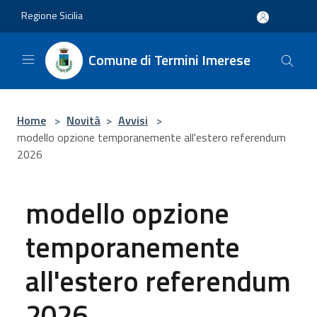
Salta al contenuto principale
Regione Sicilia
Comune di Termini Imerese
Home
>
Novità
>
Avvisi
>
modello opzione temporanemente all'estero referendum
2026
modello opzione
temporanemente
all'estero referendum
2026