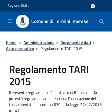
Salta al contenuto principale
Regione Sicilia
Comune di Termini Imerese
Home
>
Amministrazione
>
Documenti e dati
>
Atto normativo
>
Regolamento TARI 2015
Regolamento TARI
2015
Il presente regolamento è adottato nell’ambito della
potestà regolamentare e disciplina l’applicazione della
tassa prevista dal comma 639 della legge 27/12/2013
n. 147.