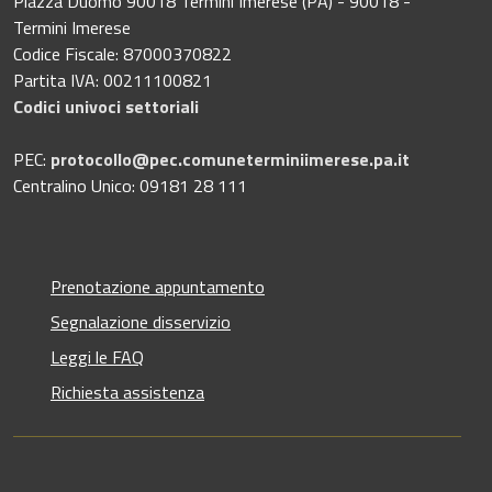
Piazza Duomo 90018 Termini Imerese (PA) - 90018 -
Termini Imerese
Codice Fiscale: 87000370822
Partita IVA: 00211100821
Codici univoci settoriali
PEC:
protocollo@pec.comuneterminiimerese.pa.it
Centralino Unico: 09181 28 111
Prenotazione appuntamento
Segnalazione disservizio
Leggi le FAQ
Richiesta assistenza