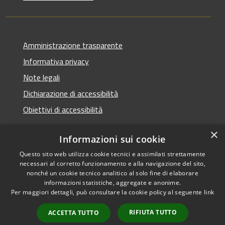
Amministrazione trasparente
Informativa privacy
Note legali
Dichiarazione di accessibilità
Obiettivi di accessibilità
×
Informazioni sui cookie
Questo sito web utilizza cookie tecnici e assimilati strettamente
RSS
Copyright © 2026 • Comune di
necessari al corretto funzionamento e alla navigazione del sito,
Accessibilità
Termini Imerese • Powered
nonché un cookie tecnico analitico al solo fine di elaborare
Privacy
Municipium
Accesso
informazioni statistiche, aggregate e anonime.
by
•
Per maggiori dettagli, può consultare la cookie policy al seguente
link
Cookie
redazione
Mappa del sito
RIFIUTA TUTTO
ACCETTA TUTTO
Webmail - Posta