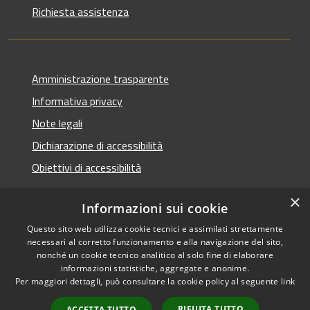
Richiesta assistenza
Amministrazione trasparente
Informativa privacy
Note legali
Dichiarazione di accessibilità
Obiettivi di accessibilità
×
Informazioni sui cookie
Questo sito web utilizza cookie tecnici e assimilati strettamente
RSS
Copyright © 2026 • Comune di
necessari al corretto funzionamento e alla navigazione del sito,
Accessibilità
Termini Imerese • Powered
nonché un cookie tecnico analitico al solo fine di elaborare
Privacy
Municipium
Accesso
informazioni statistiche, aggregate e anonime.
by
•
Per maggiori dettagli, può consultare la cookie policy al seguente
link
Cookie
redazione
Mappa del sito
RIFIUTA TUTTO
ACCETTA TUTTO