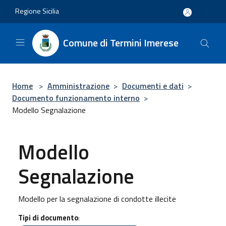
Salta al contenuto principale
Regione Sicilia
Comune di Termini Imerese
Home
>
Amministrazione
>
Documenti e dati
>
Documento funzionamento interno
>
Modello Segnalazione
Modello
Segnalazione
Modello per la segnalazione di condotte illecite
Tipi di documento
: