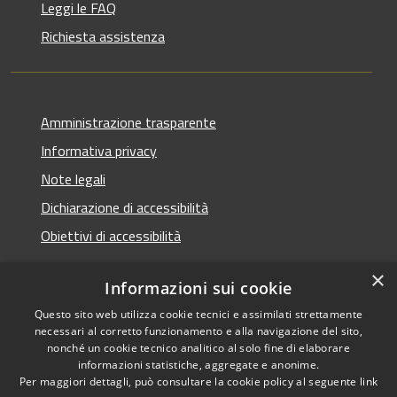
Leggi le FAQ
Richiesta assistenza
Amministrazione trasparente
Informativa privacy
Note legali
Dichiarazione di accessibilità
Obiettivi di accessibilità
×
Informazioni sui cookie
Questo sito web utilizza cookie tecnici e assimilati strettamente
RSS
Copyright © 2026 • Comune di
necessari al corretto funzionamento e alla navigazione del sito,
Accessibilità
Termini Imerese • Powered
nonché un cookie tecnico analitico al solo fine di elaborare
Privacy
Municipium
Accesso
informazioni statistiche, aggregate e anonime.
by
•
Per maggiori dettagli, può consultare la cookie policy al seguente
link
Cookie
redazione